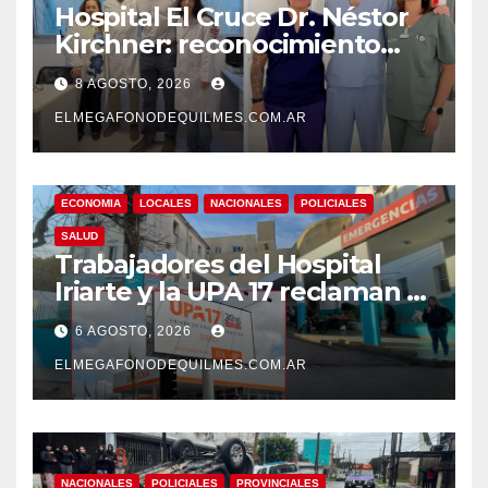
Hospital El Cruce Dr. Néstor
Kirchner: reconocimiento
internacional a la calidad de
8 AGOSTO, 2026
su atención
ELMEGAFONODEQUILMES.COM.AR
ECONOMIA
LOCALES
NACIONALES
POLICIALES
SALUD
Trabajadores del Hospital
Iriarte y la UPA 17 reclaman el
pase a planta de becarios y
6 AGOSTO, 2026
mejoras laborales
ELMEGAFONODEQUILMES.COM.AR
NACIONALES
POLICIALES
PROVINCIALES