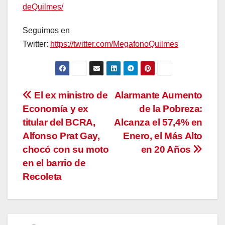
deQuilmes/
Seguimos en
Twitter:
https://twitter.com/MegafonoQuilmes
Navegación
El ex ministro de
Alarmante Aumento
Economía y ex
de la Pobreza:
de
titular del BCRA,
Alcanza el 57,4% en
entradas
Alfonso Prat Gay,
Enero, el Más Alto
chocó con su moto
en 20 Años
en el barrio de
Recoleta