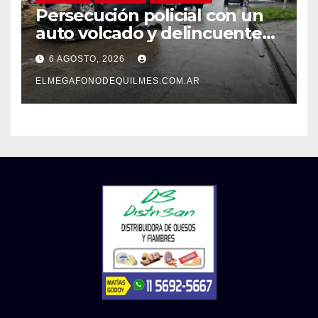
Persecución policial con un
auto volcado y delincuentes
detenidos en San Francisco
6 AGOSTO, 2026
Solano
ELMEGAFONODEQUILMES.COM.AR