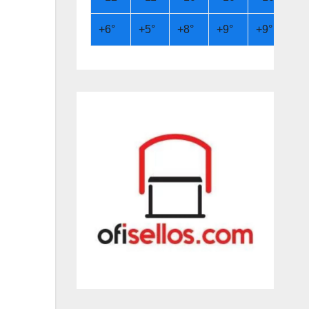
+
6°
+
5°
+
8°
+
9°
+
9°
+
6