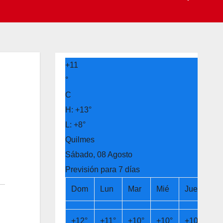
+
11
°
C
H:
+
13°
L:
+
8°
Quilmes
Sábado, 08 Agosto
Previsión para 7 días
Dom
Lun
Mar
Mié
Jue
Vi
+
12°
+
11°
+
10°
+
10°
+
10°
+
1