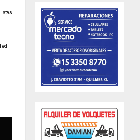
listas
dad