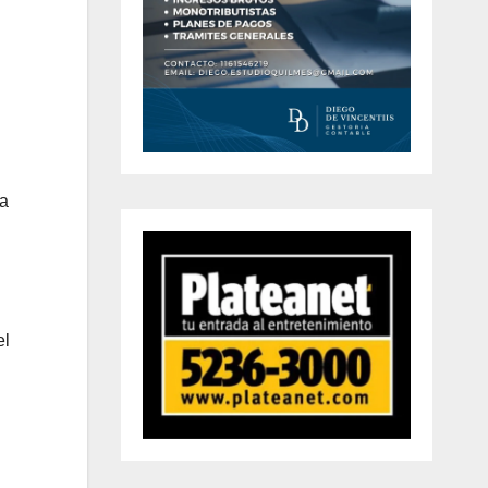
la
el