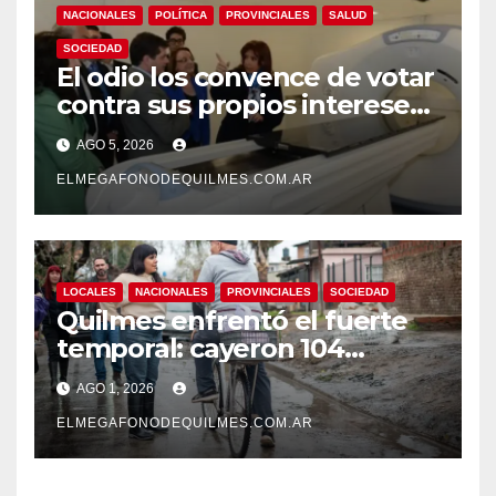
NACIONALES
POLÍTICA
PROVINCIALES
SALUD
SOCIEDAD
El odio los convence de votar
contra sus propios intereses.
Una Sociedad atrapada en la
AGO 5, 2026
grieta
ELMEGAFONODEQUILMES.COM.AR
LOCALES
NACIONALES
PROVINCIALES
SOCIEDAD
Quilmes enfrentó el fuerte
temporal: cayeron 104
milímetros de lluvia en 24
AGO 1, 2026
horas.
ELMEGAFONODEQUILMES.COM.AR