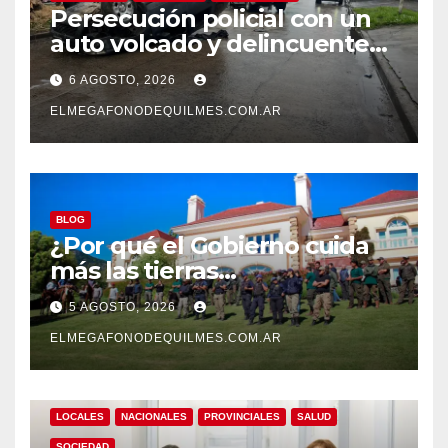
Persecución policial con un
auto volcado y delincuentes
detenidos en San Francisco
6 AGOSTO, 2026
Solano
ELMEGAFONODEQUILMES.COM.AR
BLOG
¿Por qué el Gobierno cuida
más las tierras
extranjerizadas que el
5 AGOSTO, 2026
patrimonio de todos los
argentinos?
ELMEGAFONODEQUILMES.COM.AR
LOCALES
NACIONALES
PROVINCIALES
SALUD
SOCIEDAD