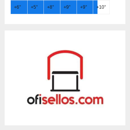
+
6°
+
5°
+
8°
+
9°
+
9°
+
10°