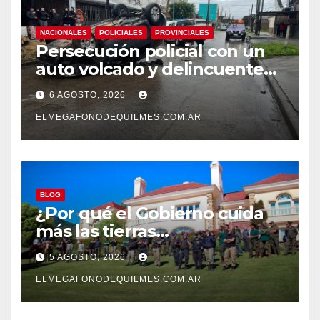
NACIONALES
POLICIALES
PROVINCIALES
Persecución policial con un
auto volcado y delincuentes
detenidos en San Francisco
6 AGOSTO, 2026
Solano
ELMEGAFONODEQUILMES.COM.AR
BLOG
¿Por qué el Gobierno cuida
más las tierras
extranjerizadas que el
5 AGOSTO, 2026
patrimonio de todos los
argentinos?
ELMEGAFONODEQUILMES.COM.AR