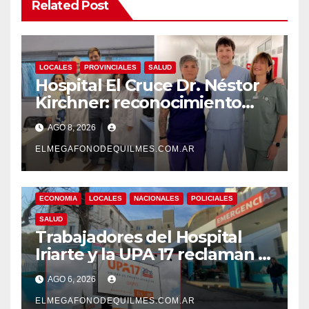
Related Post
LOCALES
PROVINCIALES
SALUD
Hospital El Cruce Dr. Néstor
Kirchner: reconocimiento
internacional a la calidad de
AGO 8, 2026
su atención
ELMEGAFONODEQUILMES.COM.AR
ECONOMIA
LOCALES
NACIONALES
POLICIALES
SALUD
Trabajadores del Hospital
Iriarte y la UPA 17 reclaman el
pase a planta de becarios y
AGO 6, 2026
mejoras laborales
ELMEGAFONODEQUILMES.COM.AR