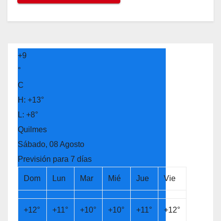
+
9
°
C
H:
+
13°
L:
+
8°
Quilmes
Sábado, 08 Agosto
Previsión para 7 días
Dom
Lun
Mar
Mié
Jue
Vie
+
12°
+
11°
+
10°
+
10°
+
11°
+
12°