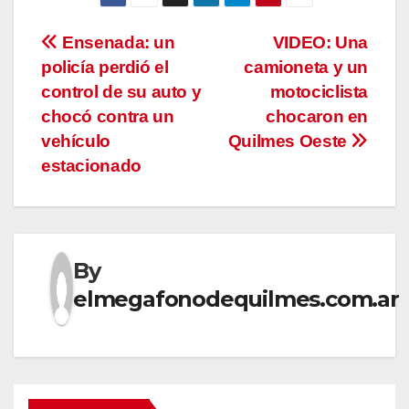
Navegación
Ensenada: un
VIDEO: Una
policía perdió el
camioneta y un
de
control de su auto y
motociclista
entradas
chocó contra un
chocaron en
vehículo
Quilmes Oeste
estacionado
By
elmegafonodequilmes.com.ar