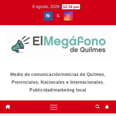
Skip
8 agosto, 2026
12:16 pm
to
content
El Megáfono de Quilmes
Medio de comunicación/noticias de Quilmes,
Provinciales. Nacionales e Internacionales.
Publicidad/marketing local