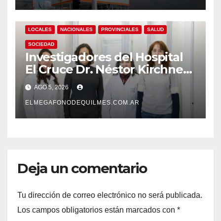
LOCALES
NACIONALES
PROVINCIALES
SALUD
SOCIEDAD
Investigadores del Hospital
El Cruce Dr. Néstor Kirchner
desarrollan un estudio
AGO 5, 2026
pionero sobre el
envejecimiento cerebral y las
ELMEGAFONODEQUILMES.COM.AR
demencias
Deja un comentario
Tu dirección de correo electrónico no será publicada.
Los campos obligatorios están marcados con
*