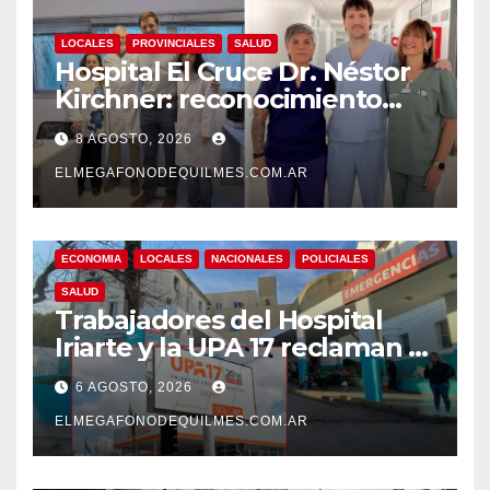
LOCALES
PROVINCIALES
SALUD
Hospital El Cruce Dr. Néstor
Kirchner: reconocimiento
internacional a la calidad de
8 AGOSTO, 2026
su atención
ELMEGAFONODEQUILMES.COM.AR
ECONOMIA
LOCALES
NACIONALES
POLICIALES
SALUD
Trabajadores del Hospital
Iriarte y la UPA 17 reclaman el
pase a planta de becarios y
6 AGOSTO, 2026
mejoras laborales
ELMEGAFONODEQUILMES.COM.AR