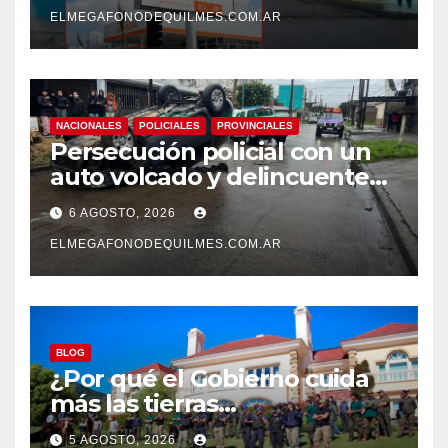
ELMEGAFONODEQUILMES.COM.AR
NACIONALES
POLICIALES
PROVINCIALES
Persecución policial con un
auto volcado y delincuentes
detenidos en San Francisco
6 AGOSTO, 2026
Solano
ELMEGAFONODEQUILMES.COM.AR
BLOG
¿Por qué el Gobierno cuida
más las tierras
extranjerizadas que el
5 AGOSTO, 2026