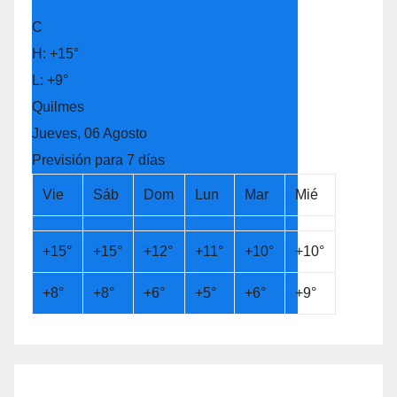
°
C
H:
+
15°
L:
+
9°
Quilmes
Jueves, 06 Agosto
Previsión para 7 días
Vie
Sáb
Dom
Lun
Mar
Mié
+
15°
+
15°
+
12°
+
11°
+
10°
+
10°
+
8°
+
8°
+
6°
+
5°
+
6°
+
9°