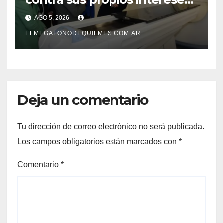
Una Sociedad atrapada en la
AGO 5, 2026
grieta
ELMEGAFONODEQUILMES.COM.AR
Deja un comentario
Tu dirección de correo electrónico no será publicada.
Los campos obligatorios están marcados con
*
Comentario
*