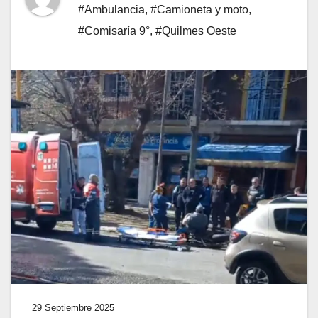
#Ambulancia
,
#Camioneta y moto
,
#Comisaría 9°
,
#Quilmes Oeste
29 Septiembre 2025