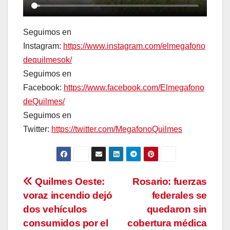
Seguimos en
Instagram:
https://www.instagram.com/elmegafono
dequilmesok/
Seguimos en
Facebook:
https://www.facebook.com/Elmegafono
deQuilmes/
Seguimos en
Twitter:
https://twitter.com/MegafonoQuilmes
Navegación
Quilmes Oeste:
Rosario: fuerzas
voraz incendio dejó
federales se
de
dos vehículos
quedaron sin
entradas
consumidos por el
cobertura médica