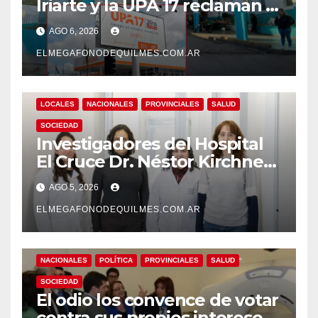
Iriarte y la UPA 17 reclaman el
pase a planta de becarios y
AGO 6, 2026
mejoras laborales
ELMEGAFONODEQUILMES.COM.AR
LOCALES
NACIONALES
PROVINCIALES
SALUD
SOCIEDAD
Investigadores del Hospital
El Cruce Dr. Néstor Kirchner
desarrollan un estudio
AGO 5, 2026
pionero sobre el
envejecimiento cerebral y las
ELMEGAFONODEQUILMES.COM.AR
demencias
NACIONALES
POLÍTICA
PROVINCIALES
SALUD
SOCIEDAD
El odio los convence de votar
contra sus propios intereses.