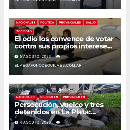
envejecimiento cerebral y las
demencias
NACIONALES
POLÍTICA
PROVINCIALES
SALUD
SOCIEDAD
El odio los convence de votar
contra sus propios intereses.
Una Sociedad atrapada en la
5 AGOSTO, 2026
grieta
ELMEGAFONODEQUILMES.COM.AR
NACIONALES
POLICIALES
PROVINCIALES
Persecución, vuelco y tres
detenidos en La Plata:
recuperaron motos robadas
4 AGOSTO, 2026
tras un operativo policial