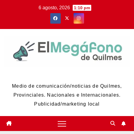
Skip
6 agosto, 2026
1:10 pm
to
content
El Megáfono de Quilmes
Medio de comunicación/noticias de Quilmes,
Provinciales. Nacionales e Internacionales.
Publicidad/marketing local