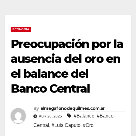
ECONOMIA
Preocupación por la
ausencia del oro en
el balance del
Banco Central
By
elmegafonodequilmes.com.ar
#Balance
,
#Banco
ABR 26, 2025
Central
,
#Luis Caputo
,
#Oro