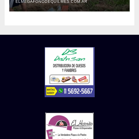
ELMEGAFONODEQUILMES.COM.AR