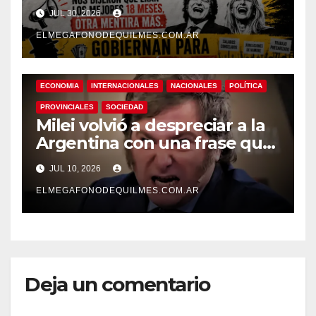
perdiendo: el ajuste no lo
JUL 30, 2026
paga la casta
ELMEGAFONODEQUILMES.COM.AR
ECONOMIA
INTERNACIONALES
NACIONALES
POLÍTICA
PROVINCIALES
SOCIEDAD
Milei volvió a despreciar a la
Argentina con una frase que
desató la indignación
JUL 10, 2026
ELMEGAFONODEQUILMES.COM.AR
Deja un comentario