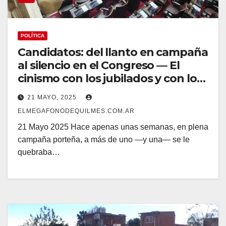
POLÍTICA
Candidatos: del llanto en campaña
al silencio en el Congreso — El
cinismo con los jubilados y con los
que mas necesitan
21 MAYO, 2025
ELMEGAFONODEQUILMES.COM.AR
21 Mayo 2025 Hace apenas unas semanas, en plena
campaña porteña, a más de uno —y una— se le
quebraba…