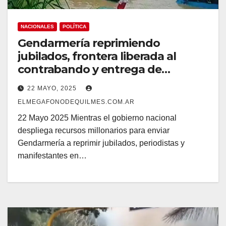
NACIONALES
POLÍTICA
Gendarmería reprimiendo
jubilados, frontera liberada al
contrabando y entrega de
recursos estratégicos, incluida la
22 MAYO, 2025
soberanía en Tierra del Fuego
ELMEGAFONODEQUILMES.COM.AR
22 Mayo 2025 Mientras el gobierno nacional
despliega recursos millonarios para enviar
Gendarmería a reprimir jubilados, periodistas y
manifestantes en…