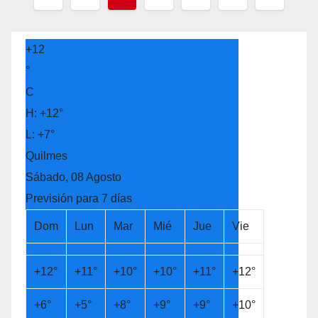
de
entradas
+
12
°
C
H:
+
12°
L:
+
7°
Quilmes
Sábado, 08 Agosto
Previsión para 7 días
Dom
Lun
Mar
Mié
Jue
Vie
+
12°
+
11°
+
10°
+
10°
+
11°
+
12°
+
6°
+
5°
+
8°
+
9°
+
9°
+
10°