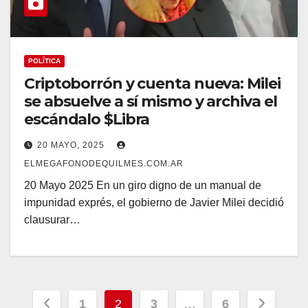
POLÍTICA
Criptoborrón y cuenta nueva: Milei
se absuelve a sí mismo y archiva el
escándalo $Libra
20 MAYO, 2025
ELMEGAFONODEQUILMES.COM.AR
20 Mayo 2025 En un giro digno de un manual de
impunidad exprés, el gobierno de Javier Milei decidió
clausurar…
Navegación
1
2
3
…
6