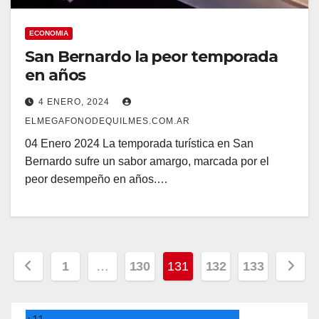
ECONOMIA
San Bernardo la peor temporada
en años
4 ENERO, 2024
ELMEGAFONODEQUILMES.COM.AR
04 Enero 2024 La temporada turística en San
Bernardo sufre un sabor amargo, marcada por el
peor desempeño en años.…
Navegación
1
…
130
131
132
133
de