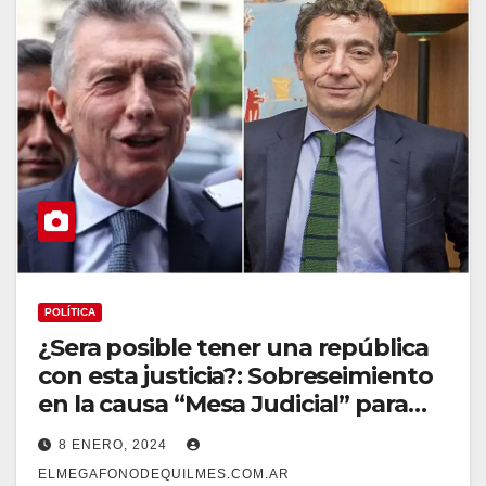
POLÍTICA
¿Sera posible tener una república
con esta justicia?: Sobreseimiento
en la causa “Mesa Judicial” para
Macri, “Pepín” Rodríguez Simón y
8 ENERO, 2024
otros ex funcionarios
ELMEGAFONODEQUILMES.COM.AR