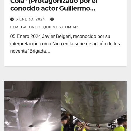
Cola” (Protagonizado por el
conocido actor Guillermo
Francella), fue atrapado Robando
6 ENERO, 2024
en un Supermercado
ELMEGAFONODEQUILMES.COM.AR
05 Enero 2024 Javier Belgeri, reconocido por su
interpretación como Nico en la serie de acción de los
noventa “Brigada…