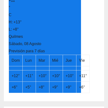
entradas
+
11
°
C
H:
+
13°
L:
+
8°
Quilmes
Sábado, 08 Agosto
Previsión para 7 días
Dom
Lun
Mar
Mié
Jue
Vie
+
12°
+
11°
+
10°
+
10°
+
10°
+
11°
+
6°
+
5°
+
8°
+
9°
+
9°
+
6°